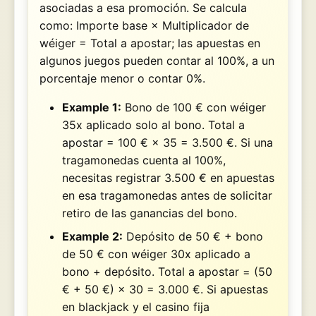
asociadas a esa promoción. Se calcula
como: Importe base × Multiplicador de
wéiger = Total a apostar; las apuestas en
algunos juegos pueden contar al 100%, a un
porcentaje menor o contar 0%.
Example 1:
Bono de 100 € con wéiger
35x aplicado solo al bono. Total a
apostar = 100 € × 35 = 3.500 €. Si una
tragamonedas cuenta al 100%,
necesitas registrar 3.500 € en apuestas
en esa tragamonedas antes de solicitar
retiro de las ganancias del bono.
Example 2:
Depósito de 50 € + bono
de 50 € con wéiger 30x aplicado a
bono + depósito. Total a apostar = (50
€ + 50 €) × 30 = 3.000 €. Si apuestas
en blackjack y el casino fija