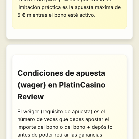
limitación práctica es la apuesta máxima de
5 € mientras el bono esté activo.
Condiciones de apuesta
(wager) en PlatinCasino
Review
El wéiger (requisito de apuesta) es el
número de veces que debes apostar el
importe del bono o del bono + depósito
antes de poder retirar las ganancias