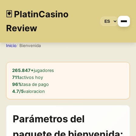
🃏 PlatinCasino
Review
Inicio
Bienvenida
265.847+
jugadores
711
activos hoy
96%
tasa de pago
4.7/5
valoracion
Parámetros del
paquete de bienvenida: