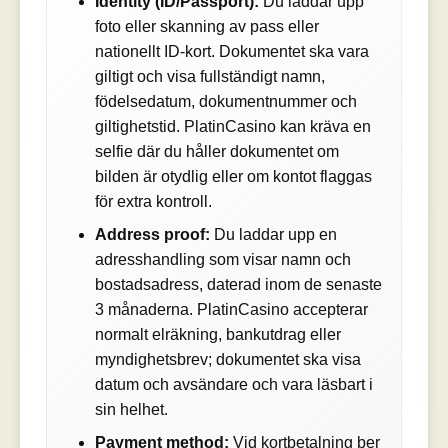
Identity (ID/Passport):
Du laddar upp
foto eller skanning av pass eller
nationellt ID-kort. Dokumentet ska vara
giltigt och visa fullständigt namn,
födelsedatum, dokumentnummer och
giltighetstid. PlatinCasino kan kräva en
selfie där du håller dokumentet om
bilden är otydlig eller om kontot flaggas
för extra kontroll.
Address proof:
Du laddar upp en
adresshandling som visar namn och
bostadsadress, daterad inom de senaste
3 månaderna. PlatinCasino accepterar
normalt elräkning, bankutdrag eller
myndighetsbrev; dokumentet ska visa
datum och avsändare och vara läsbart i
sin helhet.
Payment method:
Vid kortbetalning ber