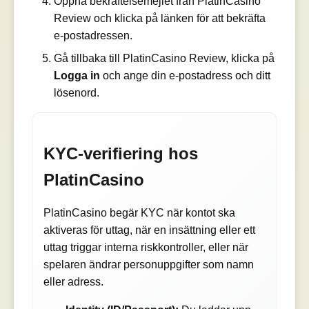
Öppna bekräftelsemejlet från PlatinCasino
Review och klicka på länken för att bekräfta
e-postadressen.
Gå tillbaka till PlatinCasino Review, klicka på
Logga in
och ange din e-postadress och ditt
lösenord.
KYC-verifiering hos
PlatinCasino
PlatinCasino begär KYC när kontot ska
aktiveras för uttag, när en insättning eller ett
uttag triggar interna riskkontroller, eller när
spelaren ändrar personuppgifter som namn
eller adress.