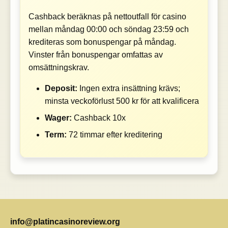
Cashback beräknas på nettoutfall för casino
mellan måndag 00:00 och söndag 23:59 och
krediteras som bonuspengar på måndag.
Vinster från bonuspengar omfattas av
omsättningskrav.
Deposit:
Ingen extra insättning krävs;
minsta veckoförlust 500 kr för att kvalificera
Wager:
Cashback 10x
Term:
72 timmar efter kreditering
info@platincasinoreview.org