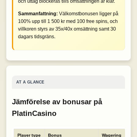
och uttag blockeras tills omsättningen är klar.
Sammanfattning:
Välkomstbonusen ligger på
100% upp till 1 500 kr med 100 free spins, och
villkoren styrs av 35x/40x omsättning samt 30
dagars tidsgräns.
AT A GLANCE
Jämförelse av bonusar på
PlatinCasino
Player type
Bonus
Wagering
Fre