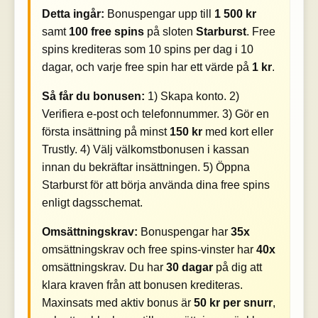
Detta ingår:
Bonuspengar upp till
1 500 kr
samt
100 free spins
på sloten
Starburst
. Free
spins krediteras som 10 spins per dag i 10
dagar, och varje free spin har ett värde på
1 kr
.
Så får du bonusen:
1) Skapa konto. 2)
Verifiera e-post och telefonnummer. 3) Gör en
första insättning på minst
150 kr
med kort eller
Trustly. 4) Välj välkomstbonusen i kassan
innan du bekräftar insättningen. 5) Öppna
Starburst för att börja använda dina free spins
enligt dagsschemat.
Omsättningskrav:
Bonuspengar har
35x
omsättningskrav och free spins-vinster har
40x
omsättningskrav. Du har
30 dagar
på dig att
klara kraven från att bonusen krediteras.
Maxinsats med aktiv bonus är
50 kr per snurr
,