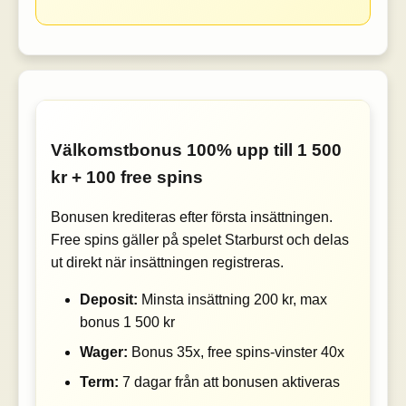
Välkomstbonus 100% upp till 1 500
kr + 100 free spins
Bonusen krediteras efter första insättningen.
Free spins gäller på spelet Starburst och delas
ut direkt när insättningen registreras.
Deposit:
Minsta insättning 200 kr, max
bonus 1 500 kr
Wager:
Bonus 35x, free spins-vinster 40x
Term:
7 dagar från att bonusen aktiveras