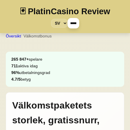
🃏 PlatinCasino Review
Översikt
Välkomstbonus
265 847+
spelare
711
aktiva idag
96%
utbetalningsgrad
4.7/5
betyg
Välkomstpaketets
storlek, gratissnurr,