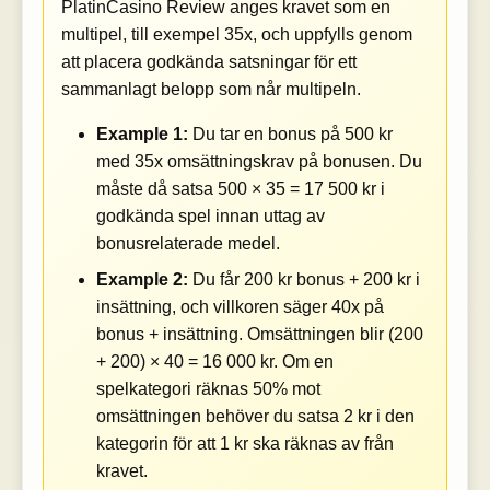
PlatinCasino Review anges kravet som en
multipel, till exempel 35x, och uppfylls genom
att placera godkända satsningar för ett
sammanlagt belopp som når multipeln.
Example 1:
Du tar en bonus på 500 kr
med 35x omsättningskrav på bonusen. Du
måste då satsa 500 × 35 = 17 500 kr i
godkända spel innan uttag av
bonusrelaterade medel.
Example 2:
Du får 200 kr bonus + 200 kr i
insättning, och villkoren säger 40x på
bonus + insättning. Omsättningen blir (200
+ 200) × 40 = 16 000 kr. Om en
spelkategori räknas 50% mot
omsättningen behöver du satsa 2 kr i den
kategorin för att 1 kr ska räknas av från
kravet.