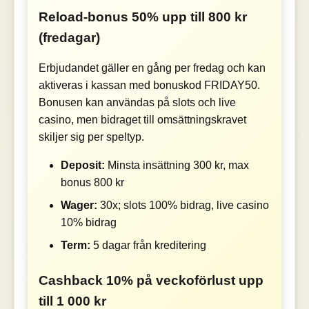
Reload-bonus 50% upp till 800 kr
(fredagar)
Erbjudandet gäller en gång per fredag och kan
aktiveras i kassan med bonuskod FRIDAY50.
Bonusen kan användas på slots och live
casino, men bidraget till omsättningskravet
skiljer sig per speltyp.
Deposit:
Minsta insättning 300 kr, max
bonus 800 kr
Wager:
30x; slots 100% bidrag, live casino
10% bidrag
Term:
5 dagar från kreditering
Cashback 10% på veckoförlust upp
till 1 000 kr